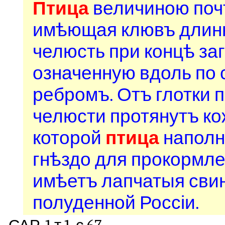
Птица
величиною почт
имѣющая клювъ длинн
челюсть при концѣ за
означенную вдоль по
ребромъ. Отъ глотки 
челюсти протянутъ к
которой
птица
наполн
гнѣздо для прокормле
имѣетъ лапчатыя свин
полуденной Россіи.