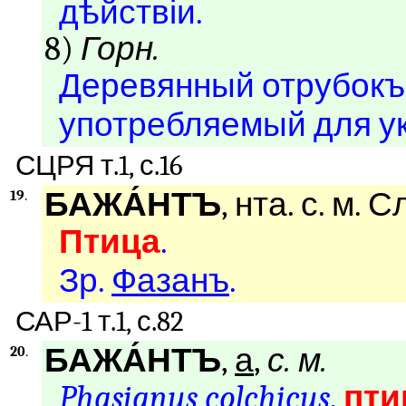
дѣйствіи.
8)
Горн.
Деревянный отрубокъ 
употребляемый для ук
СЦРЯ т.1, с.16
БАЖА́НТЪ
, нта. с. м. С
19
.
Птица
.
Зр.
Фазанъ
.
САР-1 т.1, с.82
БАЖА́НТЪ
,
а
,
с. м.
20
.
Phasianus colchicus
,
пти