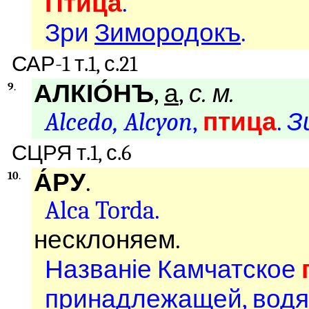
Птица
.
Зри
Зимородокъ
.
САР-1 т.1, с.21
АЛКІО́НЪ
,
а
,
с. м.
9
.
Alcedo, Alcyon
,
птица
.
З
СЦРЯ т.1, с.6
А́РУ
.
10
.
Alca Torda.
несклоняем.
Названіе Камчатское
принадлежащей, водя