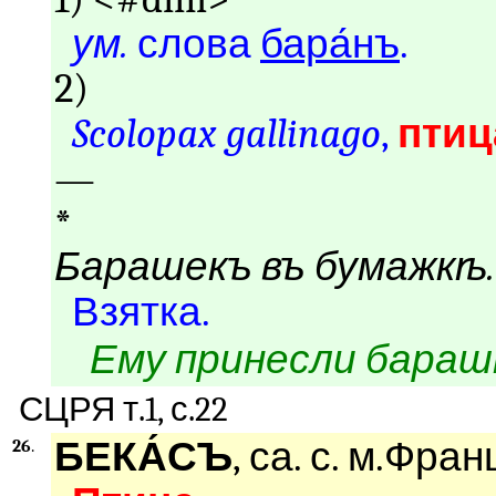
ум.
слова
бара́нъ
.
2)
Scolopax gallinago
,
птиц
—
*
Барашекъ въ бумажкѣ.
Взятка.
Ему принесли бараш
СЦРЯ т.1, с.22
БЕКА́СЪ
, са. с. м.Фран
26
.