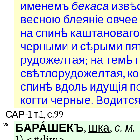
именемъ
бекаса
извѣс
весною блеяніе овче
на спинѣ каштановаг
черными и сѣрыми пят
рудожелтая; на темѣ 
свѣтлорудожелтая, к
спинѣ вдоль идущія п
когти черные. Водится
САР-1 т.1, с.99
БАРА́ШЕКЪ
,
шка
,
с. м.
25
.
1) <#dim>