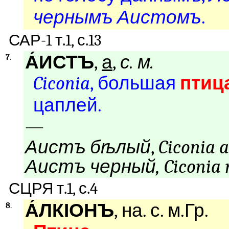
чернымъ Аистомъ
.
САР-1 т.1, с.13
А́ИСТЪ
,
а
,
с. м.
7
.
Ciconia
, большая
птиц
цаплей.
—
Аистъ бѣлый
,
Ciconia a
Аистъ черный
,
Ciconia 
СЦРЯ т.1, с.4
А́ЛКІОНЪ
, на. с. м.Гр.
8
.