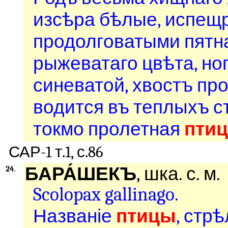
изсѣра бѣлые, испещ
продолговатыми пятна
рыжеватаго цвѣта, ног
синеватой, хвостъ пр
водится въ теплыхъ с
токмо пролетная
птиц
САР-1 т.1, с.86
БАРА́ШЕКЪ
, шка. с. м.
24
.
Scolopax gallinago.
Названіе
птицы
, стр