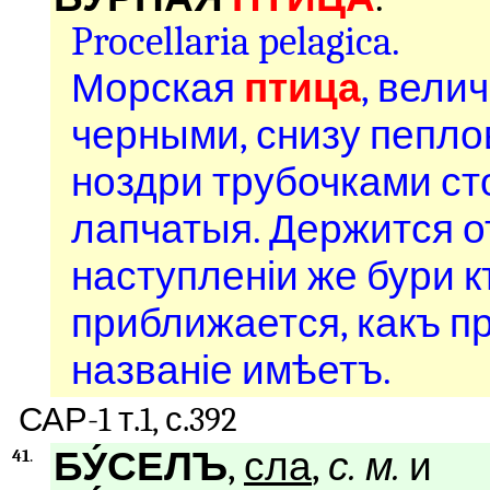
Procellaria pelagica.
Морская
птица
, вели
черными, снизу пепл
ноздри трубочками ст
лапчатыя. Держится о
наступленіи же бури
приближается, какъ п
названіе имѣетъ.
САР-1 т.1, с.392
БУ́СЕЛЪ
,
сла
,
с. м.
и
41
.