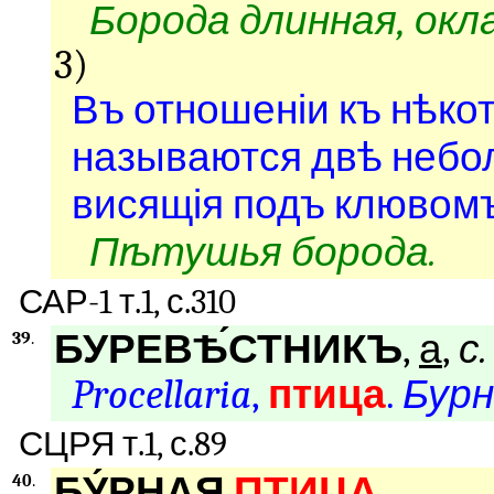
Борода длинная, окл
3)
Въ отношеніи къ нѣк
называются двѣ небол
висящія подъ клювомъ
Пѣтушья борода.
САР-1 т.1, с.310
БУРЕВѢ́СТНИКЪ
,
а
,
с.
39
.
Procellaria
,
птица
.
Бур
СЦРЯ т.1, с.89
БУ́РНАЯ
ПТИЦА
.
40
.