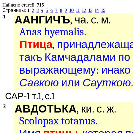
Найдено статей:
715
Страницы:
1
2
3
4
5
6
7
8
9
10
11
12
13
14
15
ААНГИЧЪ
, ча. с. м.
1
.
Anas hyemalis.
Птица
, принадлежаща
такъ Камчадалами по е
выражающему: инако 
Савкою
или
Сауткою
САР-1 т.1, с.1
АВДОТЬКА
, ки. с. ж.
2
.
Scolopax totanus.