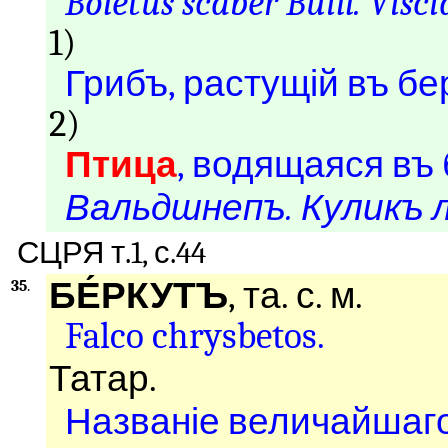
Boletus scaber Buill. Visci
1)
Грибъ, растущій въ бе
2)
Птица
, водящаяся въ
Вальдшнепъ. Куликъ 
СЦРЯ т.1, с.44
БЕ́РКУТЪ
, та. с. м.
35
.
Falco chrysbetos.
Татар.
Названіе величайшаго