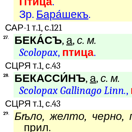
Птица
.
Зр.
Бара́шекъ
.
САР-1 т.1, с.121
БЕКА́СЪ
,
а
,
с. м.
27
.
Scolopax
,
птица
.
СЦРЯ т.1, с.43
БЕКАССИ́НЪ
,
а
,
с. м.
28
.
Scolopax Gallinago Linn.
,
СЦРЯ т.1, с.43
Бѣло, желто, черно, 
29
.
прил.