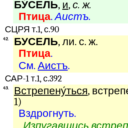
БУ́СЕЛЬ
,
и
,
с. ж.
Птица
.
Аистъ.
СЦРЯ т.1, с.90
БУСЕЛЬ
, ли. с. ж.
42
.
Птица
.
См.
Аистъ
.
САР-1 т.1, с.392
Встрепену́ться
, встреп
43
.
1)
Вздрогнуть.
Изпугавшись встреп