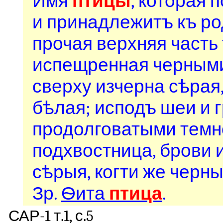
Имя
птицы
, которая 
и принадлежитъ къ род
прочая верхняя часть 
испещренная черными
сверху изчерна сѣрая
бѣлая; исподъ шеи и 
продолговатыми темн
подхвостница, брови 
сѣрыя, когти же черны
Зр.
Ѳита
птица
.
САР-1 т.1, с.5