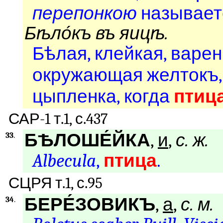
перепонкою
называет
Бѣло́къ въ яицѣ.
Бѣлая, клейкая, варе
окружающая желтокъ, 
цыпленка, когда
птиц
САР-1 т.1, с.437
БѢЛОШЕ́ЙКА
,
и
,
с. ж.
33
.
Albecula
,
птица
.
СЦРЯ т.1, с.95
БЕРЕ́ЗОВИКЪ
,
а
,
с. м.
34
.