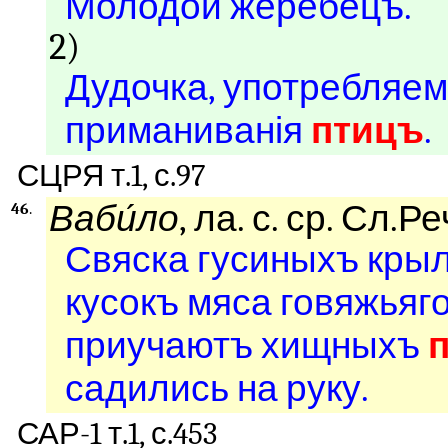
Молодой жеребецъ.
2)
Дудочка, употребляем
приманиванія
птицъ
.
СЦРЯ т.1, с.97
Ваби́ло
, ла. с. ср. Сл.Р
46
.
Свяска гусиныхъ крыл
кусокъ мяса говяжьяго
приучаютъ хищныхъ
садились на руку.
САР-1 т.1, с.453