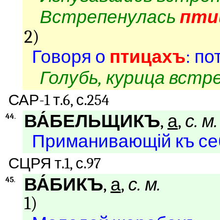
Встрепенулась
пти
2)
Говоря о
птицахъ
: п
Голубь, курица встр
САР-1 т.6, с.254
ВА́БЕЛЬЩИКЪ
,
а
,
с. м.
44
.
Приманивающій къ с
СЦРЯ т.1, с.97
ВА́БИКЪ
,
а
,
с. м.
45
.
1)