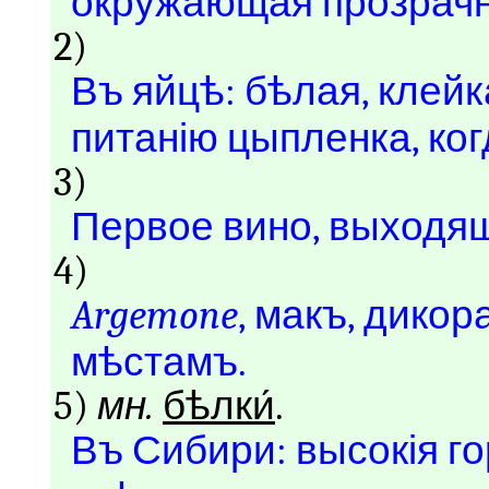
окружающая прозрачн
2)
Въ яйцѣ: бѣлая, клей
питанію цыпленка, ко
3)
Первое вино, выходящ
4)
Argemone
, макъ, дико
мѣстамъ.
5)
мн.
бѣлки́
.
Въ Сибири: высокія г