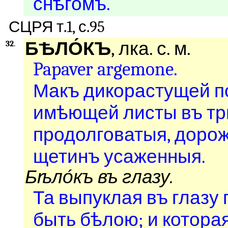
снѣгомъ.
СЦРЯ т.1, с.95
БѢЛО́КЪ
, лка. с. м.
32
.
Papaver argemone.
Макъ дикорастущей п
имѣющей листы въ три
продолговатыя, дорож
щетинъ усаженныя.
Бѣло́къ въ глазу.
Та выпуклая въ глазу 
быть бѣлою; и котора