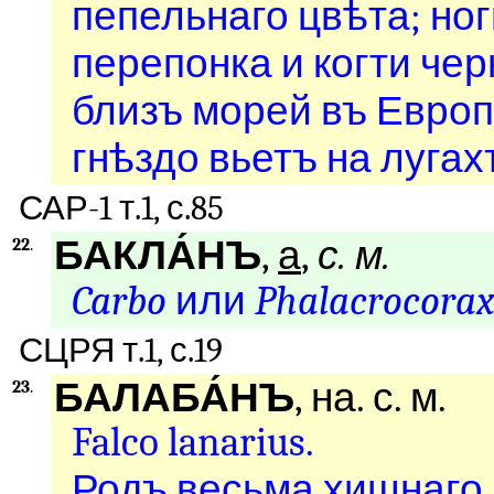
пепельнаго цвѣта; но
перепонка и когти чер
близъ
морей въ Европѣ
гнѣздо вьетъ на лугах
САР-1 т.1, с.85
БАКЛА́НЪ
,
а
,
с. м.
22
.
Carbo
или
Phalacrocora
СЦРЯ т.1, с.19
БАЛАБА́НЪ
, на. с. м.
23
.
Falco lanarius.
Родъ весьма хищнаго я