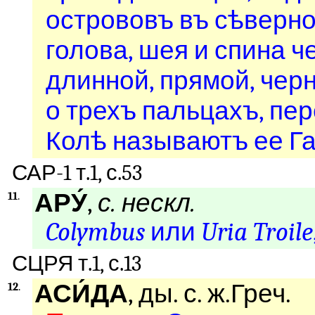
острововъ въ сѣверно
голова, шея и спина 
длинной, прямой, чер
о трехъ пальцахъ, пе
Колѣ называютъ ее Га
САР-1 т.1, с.53
АРУ́
,
с. нескл.
11
.
Colymbus
или
Uria Troile
СЦРЯ т.1, с.13
АСИ́ДА
, ды. с. ж.Греч.
12
.