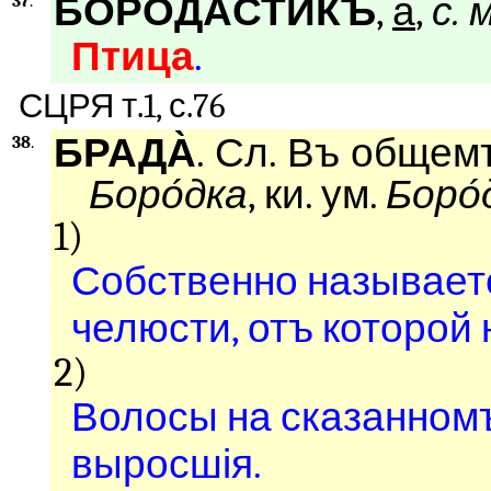
БОРОДА́СТИКЪ
,
а
,
с. м
37
.
Птица
.
СЦРЯ т.1, с.76
БРАДА̀
. Сл. Въ общем
38
.
Боро́дка
, ки. ум.
Боро
1)
Собственно называетс
челюсти, отъ которой
2)
Волосы на сказанномъ
выросшія.