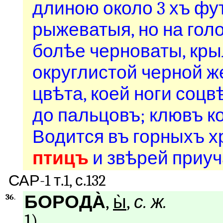
длиною около 3 хъ фу
рыжеватыя, но на гол
болѣе черноваты, кры
округлистой черной ж
цвѣта, коей ноги соц
до пальцовъ; клювъ ко
Водится въ горныхъ х
птицъ
и звѣрей приуч
САР-1 т.1, с.132
БОРОДА̀
,
ы̀
,
с. ж.
36
.
1)