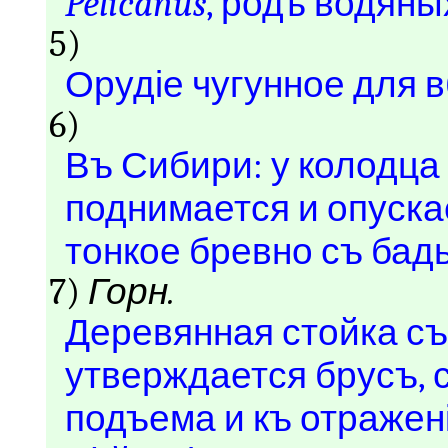
Pelicanus
, родъ водян
5)
Орудіе чугунное для в
6)
Въ Сибири: у колодца
поднимается и опуск
тонкое бревно съ бад
7)
Горн.
Деревянная стойка съ
утверждается брусъ, 
подъема и къ отражен