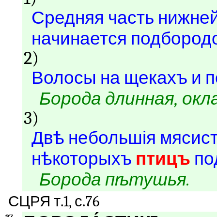
Средняя часть нижней
начинается подбородо
2)
Волосы на щекахъ и п
Борода длинная, окл
3)
Двѣ небольшія мясист
нѣкоторыхъ
птицъ
по
Борода пѣтушья.
СЦРЯ т.1, с.76