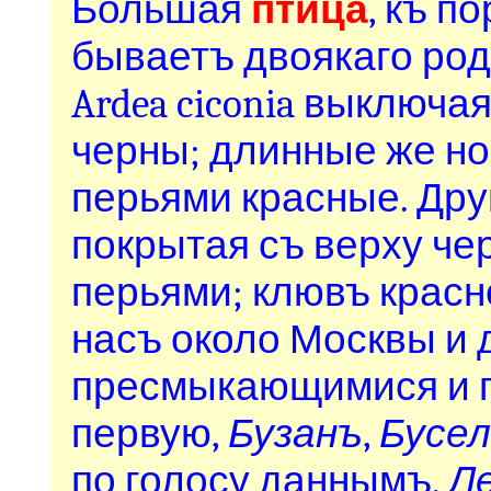
Большая
птица
, къ 
бываетъ
двоякаго род
Ardea ciconia выключа
черны; длинные же ног
перьями красные. Друг
покрытая съ верху че
перьями; клювъ красно
насъ около Москвы и 
пресмыкающимися и г
первую,
Бузанъ
,
Бусел
по голосу даннымъ,
Л