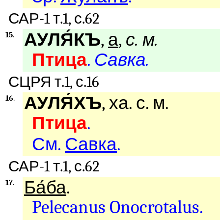
САР-1 т.1, с.62
АУЛЯ́КЪ
,
а
,
с. м.
15
.
Птица
.
Савка.
СЦРЯ т.1, с.16
АУЛЯ́ХЪ
, ха. с. м.
16
.
Птица
.
См.
Савка
.
САР-1 т.1, с.62
Ба́ба
.
17
.
Pelecanus Onocrotalus.