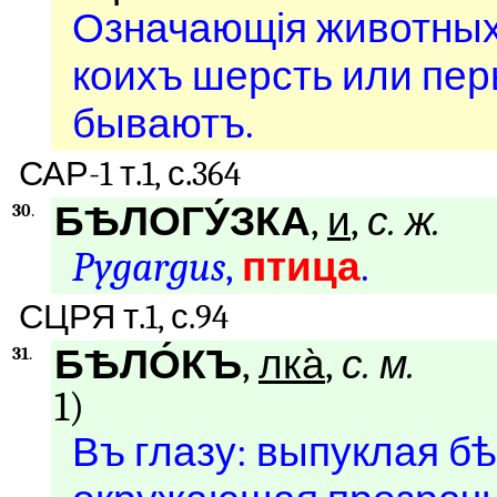
Означающія животных
коихъ шерсть или пер
бываютъ.
САР-1 т.1, с.364
БѢЛОГУ́ЗКА
,
и
,
с. ж.
30
.
Pygargus
,
птица
.
СЦРЯ т.1, с.94
БѢЛО́КЪ
,
лка̀
,
с. м.
31
.
1)
Въ глазу: выпуклая б