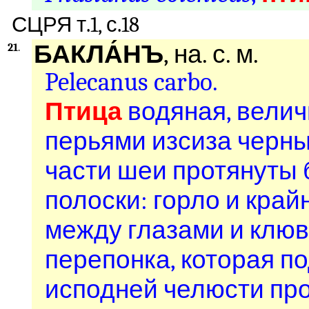
СЦРЯ т.1, с.18
БАКЛА́НЪ
, на. с. м.
21
.
Pelecanus carbo.
Птица
водяная, велич
перьями изсиза черны
части шеи протянуты
полоски: горло и край
между глазами и клю
перепонка, которая п
исподней челюсти про