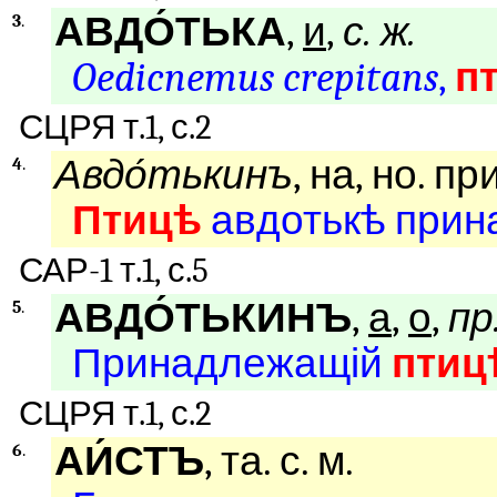
АВДО́ТЬКА
,
и
,
с. ж.
3
.
Oedicnemus crepitans
,
п
СЦРЯ т.1, с.2
Авдо́тькинъ
, на, но. пр
4
.
Птицѣ
авдотькѣ прин
САР-1 т.1, с.5
АВДО́ТЬКИНЪ
,
а
,
о
,
пр
5
.
Принадлежащій
птиц
СЦРЯ т.1, с.2
АИ́СТЪ
, та. с. м.
6
.