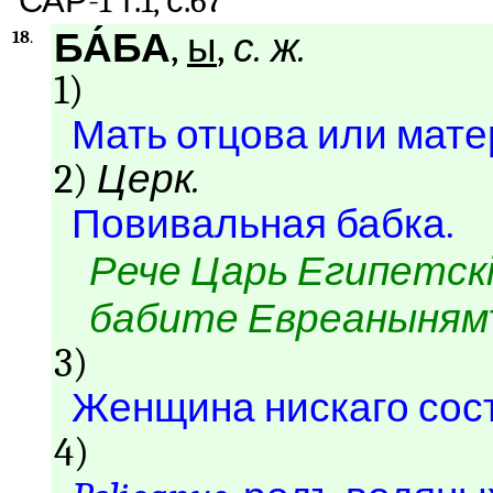
САР-1 т.1, с.67
БА́БА
,
ы
,
с. ж.
18
.
1)
Мать отцова или мате
2)
Церк.
Повивальная бабка.
Рече Царь Египетск
бабите Евреаныням
3)
Женщина нискаго сост
4)