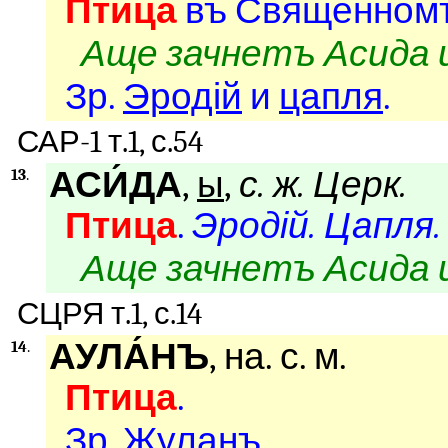
Птица
въ Священномъ
Аще зачнетъ Асида и
Зр.
Эродій
и
цапля
.
САР-1 т.1, с.54
АСИ́ДА
,
ы
,
с. ж.
Церк.
13
.
Птица
.
Эродій. Цапля.
Аще зачнетъ Асида и
СЦРЯ т.1, с.14
АУЛА́НЪ
, на. с. м.
14
.
Птица
.
Зр.
Жуланъ
.